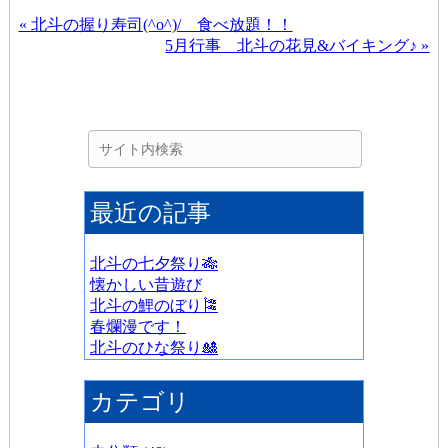
« 北斗の握り寿司(^o^)/ 食べ放題！！
5月行事 北斗の花見&バイキング♪ »
最近の記事
北斗の七夕祭り🎋
懐かしい昔遊び
北斗の鯉のぼり🎏
春爛漫です！
北斗のひな祭り🎎
カテゴリ