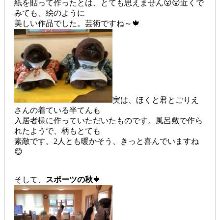
紙を貼って作ったとは、とても思えません😮😮近くで
みても、絵のように
美しい作品でした。芸術ですね～🍁
実は、ほくと君とごりえ
さんの着ている半てんも
入居者様に作っていただいたものです。風呂敷で作ら
れたようで、柄もとても
素敵です。2人とも暖かそう、きっと喜んでいますね
😊
そして、
スポーツの秋
🍁