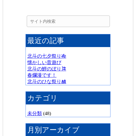
最近の記事
北斗の七夕祭り🎋
懐かしい昔遊び
北斗の鯉のぼり🎏
春爛漫です！
北斗のひな祭り🎎
カテゴリ
未分類
(48)
月別アーカイブ