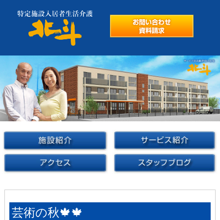
芸術の秋🍁🍁